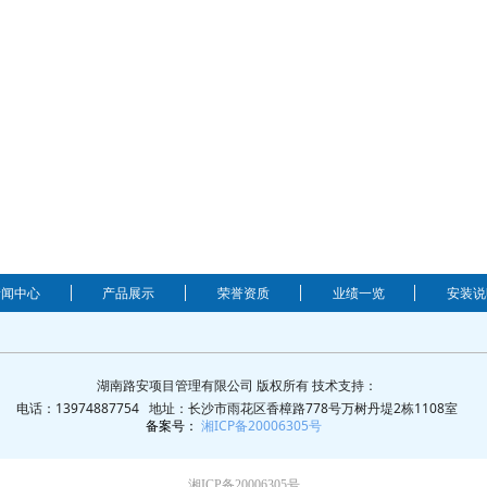
新闻中心
产品展示
荣誉资质
业绩一览
安装说
湖南路安项目管理有限公司 版权所有 技术支持：
电话：13974887754 地址：长沙市雨花区香樟路778号万树丹堤2栋1108室
备案号：
湘ICP备20006305号
湘ICP备20006305号