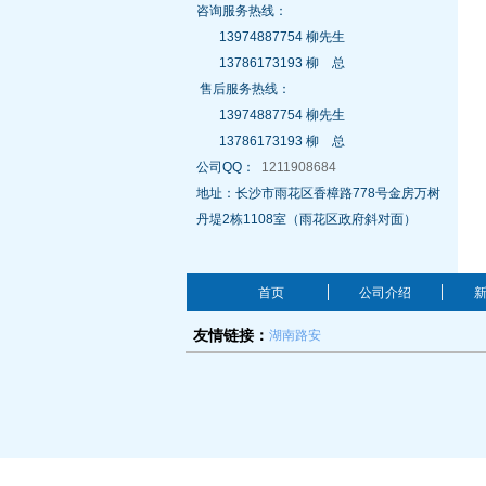
咨询服务热线：
13974887754 柳先生
13786173193 柳 总
售后服务热线：
13974887754 柳先生
13786173193 柳 总
公司QQ：
1211908684
地址：长沙市雨花区香樟路778号金房万树
丹堤2栋1108室（雨花区政府斜对面）
首页
公司介绍
湖南路安
友情链接：