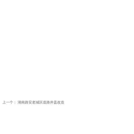
上一个：
湖南路安老城区道路井盖改造
ꄴ