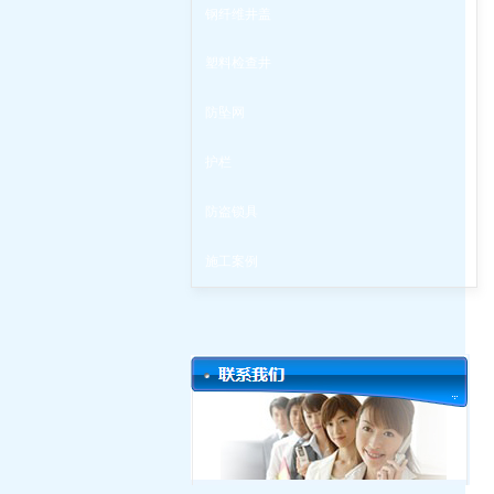
钢纤维井盖
塑料检查井
防坠网
护栏
防盗锁具
施工案例