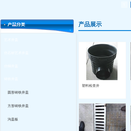
1
产品展示
艺术井盖
仿石材艺术井盖
仿铜井盖
铸铁井盖
塑料检查井
圆形铸铁井盖
方形铸铁井盖
沟盖板