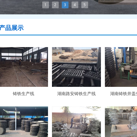
1
2
3
4
5
产品展示
铸铁生产线
湖南路安铸铁生产线
湖南铸铁井盖