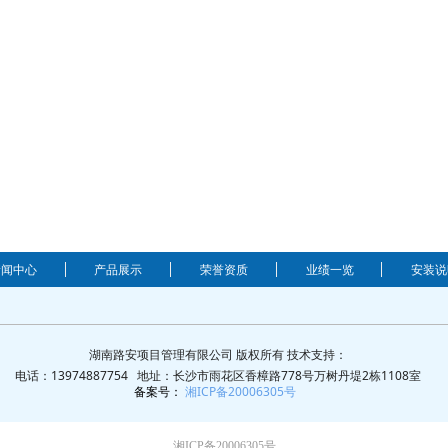
新闻中心
产品展示
荣誉资质
业绩一览
安装说
湖南路安项目管理有限公司 版权所有 技术支持：
电话：13974887754 地址：长沙市雨花区香樟路778号万树丹堤2栋1108室
备案号：
湘ICP备20006305号
湘ICP备20006305号