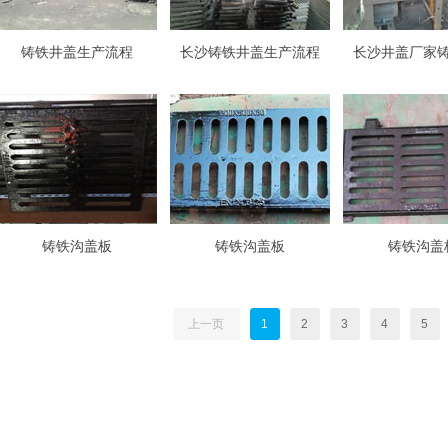
铸铁井盖生产流程
长沙铸铁井盖生产流程
长沙井盖厂家
生产线
铸铁沟盖板
铸铁沟盖板
铸铁沟盖
上一页
1
2
3
4
5