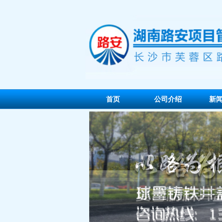
首页
公司介绍
新