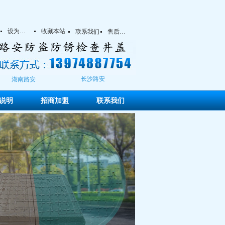
设为首页
收藏本站
넷
넷
联系我们
售后服务
넷
넷
长沙路安
湖南路安
说明
招商加盟
联系我们